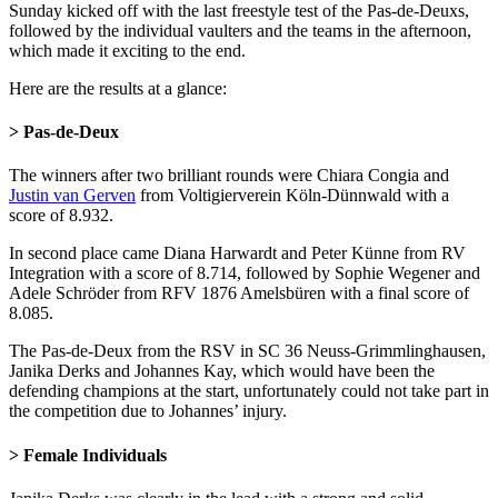
Sunday kicked off with the last freestyle test of the Pas-de-Deuxs,
followed by the individual vaulters and the teams in the afternoon,
which made it exciting to the end.
Here are the results at a glance:
> Pas-de-Deux
The winners after two brilliant rounds were Chiara Congia and
Justin van Gerven
from Voltigierverein Köln-Dünnwald with a
score of 8.932.
In second place came Diana Harwardt and Peter Künne from RV
Integration with a score of 8.714, followed by Sophie Wegener and
Adele Schröder from RFV 1876 Amelsbüren with a final score of
8.085.
The Pas-de-Deux from the RSV in SC 36 Neuss-Grimmlinghausen,
Janika Derks and Johannes Kay, which would have been the
defending champions at the start, unfortunately could not take part in
the competition due to Johannes’ injury.
> Female Individuals