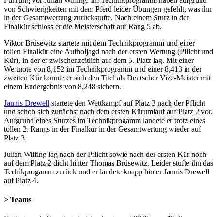
Führung vor Julian Wilfing. Im Technikprogramm haben aufgrund
von Schwierigkeiten mit dem Pferd leider Übungen gefehlt, was ihn
in der Gesamtwertung zurückstufte. Nach einem Sturz in der
Finalkür schloss er die Meisterschaft auf Rang 5 ab.
Viktor Brüsewitz startete mit dem Technikprogramm und einer
tollen Finalkür eine Aufholjagd nach der ersten Wertung (Pflicht und
Kür), in der er zwischenzeitlich auf dem 5. Platz lag. Mit einer
Wertnote von 8,152 im Technikprogramm und einer 8,413 in der
zweiten Kür konnte er sich den Titel als Deutscher Vize-Meister mit
einem Endergebnis von 8,248 sichern.
Jannis Drewell
startete den Wettkampf auf Platz 3 nach der Pflicht
und schob sich zunächst nach dem ersten Kürumlauf auf Platz 2 vor.
Aufgrund eines Sturzes im Technikprogamm landete er trotz eines
tollen 2. Rangs in der Finalkür in der Gesamtwertung wieder auf
Platz 3.
Julian Wilfing lag nach der Pflicht sowie nach der ersten Kür noch
auf dem Platz 2 dicht hinter Thomas Brüsewitz. Leider stufte ihn das
Techikprogamm zurück und er landete knapp hinter Jannis Drewell
auf Platz 4.
> Teams