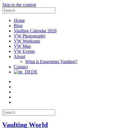
Skip to the content
Search
for:
Home
Blog
Vaulting Calendar 2026
VW Photography
VW Workouts
VW Map
VW Events
About
What is Equestrian Vaulting?
Contact
DE
Email
Facebook
Instagram
YouTube
Pinterest
Search
for:
Vaulting World