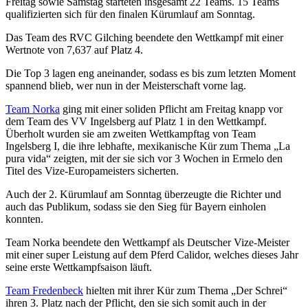
Freitag sowie Samstag starteten insgesamt 22 Teams. 15 Teams
qualifizierten sich für den finalen Kürumlauf am Sonntag.
Das Team des RVC Gilching beendete den Wettkampf mit einer
Wertnote von 7,637 auf Platz 4.
Die Top 3 lagen eng aneinander, sodass es bis zum letzten Moment
spannend blieb, wer nun in der Meisterschaft vorne lag.
Team Norka
ging mit einer soliden Pflicht am Freitag knapp vor
dem Team des VV Ingelsberg auf Platz 1 in den Wettkampf.
Überholt wurden sie am zweiten Wettkampftag von Team
Ingelsberg I, die ihre lebhafte, mexikanische Kür zum Thema „La
pura vida“ zeigten, mit der sie sich vor 3 Wochen in Ermelo den
Titel des Vize-Europameisters sicherten.
Auch der 2. Kürumlauf am Sonntag überzeugte die Richter und
auch das Publikum, sodass sie den Sieg für Bayern einholen
konnten.
Team Norka beendete den Wettkampf als Deutscher Vize-Meister
mit einer super Leistung auf dem Pferd Calidor, welches dieses Jahr
seine erste Wettkampfsaison läuft.
Team Fredenbeck
hielten mit ihrer Kür zum Thema „Der Schrei“
ihren 3. Platz nach der Pflicht, den sie sich somit auch in der