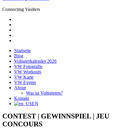
Connecting Vaulters
E-
Mail
Facebook
Instagram
YouTube
Pinterest
Startseite
Blog
Voltigierkalender 2026
VW Fotografie
VW Workouts
VW Karte
VW Events
About
Was ist Voltigieren?
Kontakt
EN
CONTEST | GEWINNSPIEL | JEU
CONCOURS