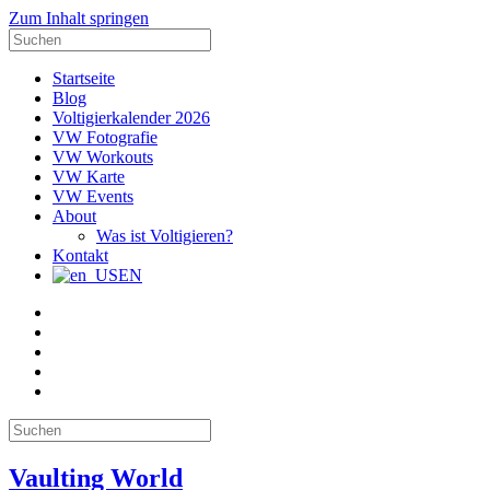
Zum Inhalt springen
Suche
nach:
Startseite
Blog
Voltigierkalender 2026
VW Fotografie
VW Workouts
VW Karte
VW Events
About
Was ist Voltigieren?
Kontakt
EN
E-
Mail
Facebook
Instagram
YouTube
Pinterest
Suche
nach:
Vaulting World