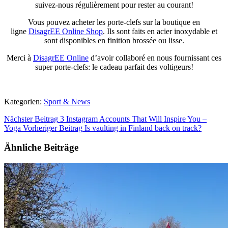
suivez-nous régulièrement pour rester au courant!
Vous pouvez acheter les porte-clefs sur la boutique en
ligne
DisagrEE Online Shop
. Ils sont faits en acier inoxydable et
sont disponibles en finition brossée ou lisse.
Merci à
DisagrEE Online
d’avoir collaboré en nous fournissant ces
super porte-clefs: le cadeau parfait des voltigeurs!
Kategorien:
Sport & News
Nächster Beitrag
3 Instagram Accounts That Will Inspire You –
Yoga
Vorheriger Beitrag
Is vaulting in Finland back on track?
Ähnliche Beiträge