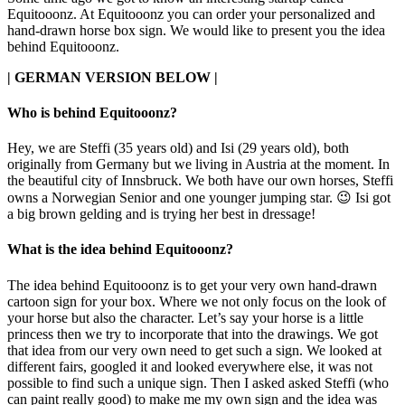
Equitooonz. At Equitooonz you can order your personalized and
hand-drawn horse box sign. We would like to present you the idea
behind Equitooonz.
| GERMAN VERSION BELOW |
Who is behind Equitooonz?
Hey, we are Steffi (35 years old) and Isi (29 years old), both
originally from Germany but we living in Austria at the moment. In
the beautiful city of Innsbruck. We both have our own horses, Steffi
owns a Norwegian Senior and one younger jumping star. 😉 Isi got
a big brown gelding and is trying her best in dressage!
What is the idea behind Equitooonz?
The idea behind Equitooonz is to get your very own hand-drawn
cartoon sign for your box. Where we not only focus on the look of
your horse but also the character. Let’s say your horse is a little
princess then we try to incorporate that into the drawings. We got
that idea from our very own need to get such a sign. We looked at
different fairs, googled it and looked everywhere else, it was not
possible to find such a unique sign. Then I asked asked Steffi (who
can paint really good) to make me my own sign and the idea was