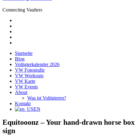
Connecting Vaulters
E-
Mail
Facebook
Instagram
YouTube
Pinterest
Startseite
Blog
Voltigierkalender 2026
VW Fotografie
VW Workouts
VW Karte
VW Events
About
Was ist Voltigieren?
Kontakt
EN
Equitooonz – Your hand-drawn horse box
sign