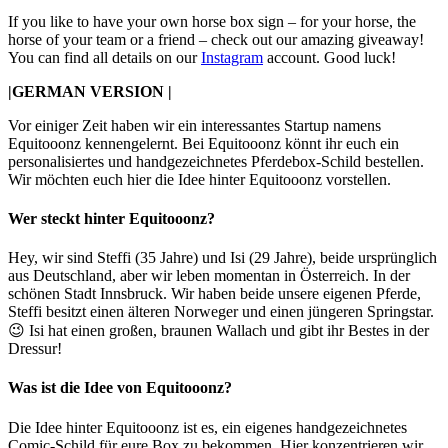
If you like to have your own horse box sign – for your horse, the
horse of your team or a friend – check out our amazing giveaway!
You can find all details on our
Instagram
account. Good luck!
|GERMAN VERSION |
Vor einiger Zeit haben wir ein interessantes Startup namens
Equitooonz kennengelernt. Bei Equitooonz könnt ihr euch ein
personalisiertes und handgezeichnetes Pferdebox-Schild bestellen.
Wir möchten euch hier die Idee hinter Equitooonz vorstellen.
Wer steckt hinter Equitooonz?
Hey, wir sind Steffi (35 Jahre) und Isi (29 Jahre), beide ursprünglich
aus Deutschland, aber wir leben momentan in Österreich. In der
schönen Stadt Innsbruck. Wir haben beide unsere eigenen Pferde,
Steffi besitzt einen älteren Norweger und einen jüngeren Springstar.
😉 Isi hat einen großen, braunen Wallach und gibt ihr Bestes in der
Dressur!
Was ist die Idee von Equitooonz?
Die Idee hinter Equitooonz ist es, ein eigenes handgezeichnetes
Comic-Schild für eure Box zu bekommen. Hier konzentrieren wir