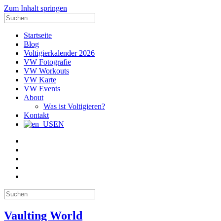
Zum Inhalt springen
Suche
nach:
Startseite
Blog
Voltigierkalender 2026
VW Fotografie
VW Workouts
VW Karte
VW Events
About
Was ist Voltigieren?
Kontakt
EN
E-
Mail
Facebook
Instagram
YouTube
Pinterest
Suche
nach:
Vaulting World