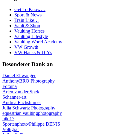
Get To Know…
Sport & News
Train Like…
Vault & Shop
Vaulting Horses
Vaulting Lifestyle
Vaulting World Academy
VW Growth
VW Hacks & DIYs
Besonderer Dank an
Daniel Ellwanger
AnthonyBRO Photography
Fotoina
Arjen van der Spek
Schanner-art
Andrea Fuchshumer
Julia Schwartz Photography
equestrian vaultingphotography
bild17
Sportenphoto/Philippe DENIS
Voltigraf