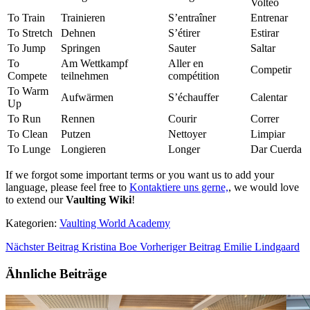
Volteo
To Train
Trainieren
S’entraîner
Entrenar
To Stretch
Dehnen
S’étirer
Estirar
To Jump
Springen
Sauter
Saltar
To
Am Wettkampf
Aller en
Competir
Compete
teilnehmen
compétition
To Warm
Aufwärmen
S’échauffer
Calentar
Up
To Run
Rennen
Courir
Correr
To Clean
Putzen
Nettoyer
Limpiar
To Lunge
Longieren
Longer
Dar Cuerda
If we forgot some important terms or you want us to add your
language, please feel free to
Kontaktiere uns gerne,
, we would love
to extend our
Vaulting Wiki
!
Kategorien:
Vaulting World Academy
Nächster Beitrag
Kristina Boe
Vorheriger Beitrag
Emilie Lindgaard
Ähnliche Beiträge