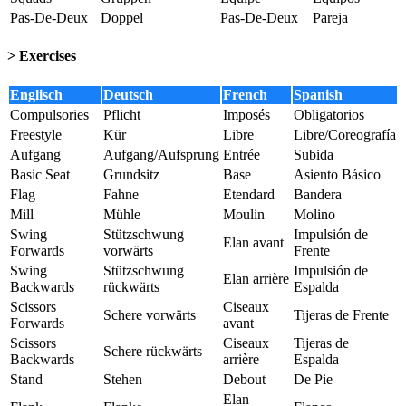
Pas-De-Deux
Doppel
Pas-De-Deux
Pareja
> Exercises
Englisch
Deutsch
French
Spanish
Compulsories
Pflicht
Imposés
Obligatorios
Freestyle
Kür
Libre
Libre/Coreografía
Aufgang
Aufgang/Aufsprung
Entrée
Subida
Basic Seat
Grundsitz
Base
Asiento Básico
Flag
Fahne
Etendard
Bandera
Mill
Mühle
Moulin
Molino
Swing
Stützschwung
Impulsión de
Elan avant
Forwards
vorwärts
Frente
Swing
Stützschwung
Impulsión de
Elan arrière
Backwards
rückwärts
Espalda
Scissors
Ciseaux
Schere vorwärts
Tijeras de Frente
Forwards
avant
Scissors
Ciseaux
Tijeras de
Schere rückwärts
Backwards
arrière
Espalda
Stand
Stehen
Debout
De Pie
Elan