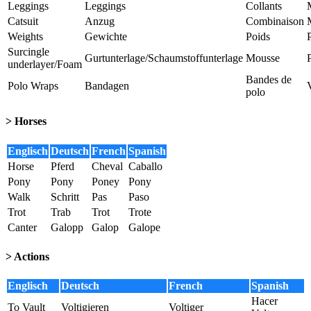
Leggings
Leggings
Collants
Catsuit
Anzug
Combinaison
Weights
Gewichte
Poids
Surcingle
Gurtunterlage/Schaumstoffunterlage
Mousse
underlayer/Foam
Bandes de
Polo Wraps
Bandagen
polo
> Horses
Englisch
Deutsch
French
Spanish
Horse
Pferd
Cheval
Caballo
Pony
Pony
Poney
Pony
Walk
Schritt
Pas
Paso
Trot
Trab
Trot
Trote
Canter
Galopp
Galop
Galope
> Actions
Englisch
Deutsch
French
Spanish
Hacer
To Vault
Voltigieren
Voltiger