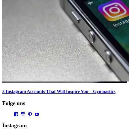
3 Instagram Accounts That Will Inspire You – Gymnastics
Folge uns
Profil
Profil
Profil
Profil
von
von
von
von
Vaultingworld
vaultingworldofficial
vaultingworld
UCaDoiVmeldbiAM9pebn-
Instagram
auf
auf
auf
48A