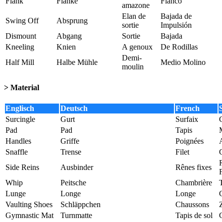
Flank
Flanke
Flanco
amazone
Elan de
Bajada de
Swing Off
Absprung
sortie
Impulsión
Dismount
Abgang
Sortie
Bajada
Kneeling
Knien
A genoux
De Rodillas
Demi-
Half Mill
Halbe Mühle
Medio Molino
moulin
> Material
Englisch
Deutsch
French
Surcingle
Gurt
Surfaix
Pad
Pad
Tapis
Handles
Griffe
Poignées
Snaffle
Trense
Filet
Side Reins
Ausbinder
Rênes fixes
F
Whip
Peitsche
Chambrière
T
Lunge
Longe
Longe
Vaulting Shoes
Schläppchen
Chaussons
Gymnastic Mat
Turnmatte
Tapis de sol