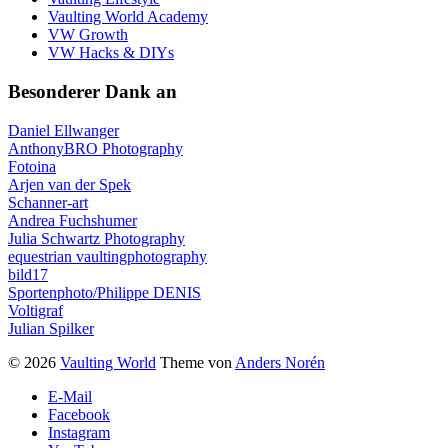
Vaulting World Academy
VW Growth
VW Hacks & DIYs
Besonderer Dank an
Daniel Ellwanger
AnthonyBRO Photography
Fotoina
Arjen van der Spek
Schanner-art
Andrea Fuchshumer
Julia Schwartz Photography
equestrian vaultingphotography
bild17
Sportenphoto/Philippe DENIS
Voltigraf
Julian Spilker
© 2026
Vaulting World
Theme von
Anders Norén
E-Mail
Facebook
Instagram