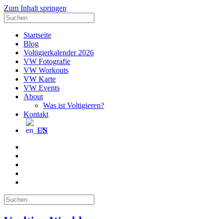
Zum Inhalt springen
Suche
nach:
Startseite
Blog
Voltigierkalender 2026
VW Fotografie
VW Workouts
VW Karte
VW Events
About
Was ist Voltigieren?
Kontakt
EN
E-
Mail
Facebook
Instagram
YouTube
Pinterest
Suche
nach: