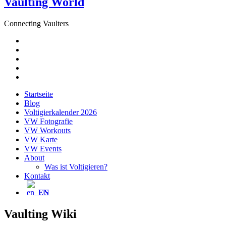
Vaulting World
Connecting Vaulters
E-
Mail
Facebook
Instagram
YouTube
Pinterest
Startseite
Blog
Voltigierkalender 2026
VW Fotografie
VW Workouts
VW Karte
VW Events
About
Was ist Voltigieren?
Kontakt
EN
Vaulting Wiki