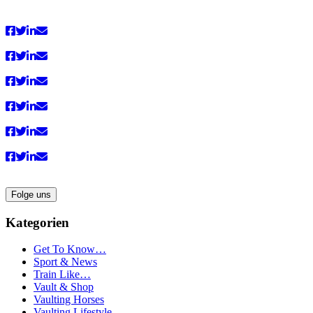
Facebook
Instagram
Pinterest
auf
anzeigen
anzeigen
anzeigen
YouTube
anzeigen
Folge uns
Kategorien
Get To Know…
Sport & News
Train Like…
Vault & Shop
Vaulting Horses
Vaulting Lifestyle