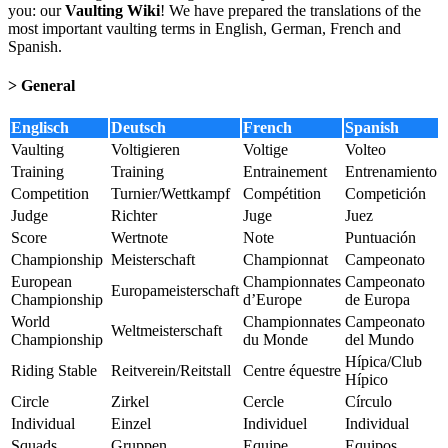
you: our
Vaulting Wiki
! We have prepared the translations of the
most important vaulting terms in English, German, French and
Spanish.
> General
Englisch
Deutsch
French
Spanish
Vaulting
Voltigieren
Voltige
Volteo
Training
Training
Entrainement
Entrenamiento
Competition
Turnier/Wettkampf
Compétition
Competición
Judge
Richter
Juge
Juez
Score
Wertnote
Note
Puntuación
Championship
Meisterschaft
Championnat
Campeonato
European
Championnates
Campeonato
Europameisterschaft
Championship
d’Europe
de Europa
World
Championnates
Campeonato
Weltmeisterschaft
Championship
du Monde
del Mundo
Hípica/Club
Riding Stable
Reitverein/Reitstall
Centre équestre
Hípico
Circle
Zirkel
Cercle
Círculo
Individual
Einzel
Individuel
Individual
Squads
Gruppen
Equipe
Equipos