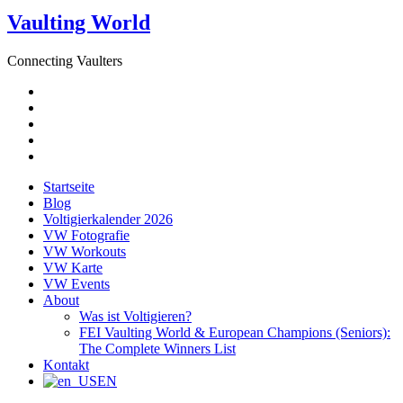
Vaulting World
Connecting Vaulters
E-
Mail
Facebook
Instagram
YouTube
Pinterest
Startseite
Blog
Voltigierkalender 2026
VW Fotografie
VW Workouts
VW Karte
VW Events
About
Was ist Voltigieren?
FEI Vaulting World & European Champions (Seniors):
The Complete Winners List
Kontakt
EN