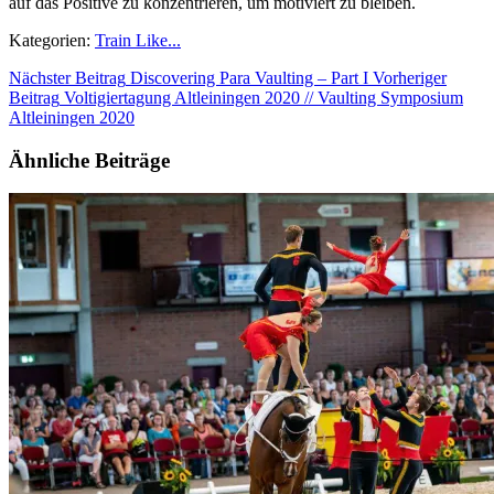
auf das Positive zu konzentrieren, um motiviert zu bleiben.
Kategorien:
Train Like...
Nächster Beitrag
Discovering Para Vaulting – Part I
Vorheriger
Beitrag
Voltigiertagung Altleiningen 2020 // Vaulting Symposium
Altleiningen 2020
Ähnliche Beiträge