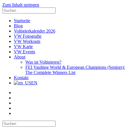
Zum Inhalt springen
Suche
nach:
Startseite
Blog
Voltigierkalender 2026
VW Fotografie
VW Workouts
VW Karte
VW Events
About
Was ist Voltigieren?
FEI Vaulting World & European Champions (Seniors):
The Complete Winners List
Kontakt
EN
E-
Mail
Facebook
Instagram
YouTube
Pinterest
Suche
nach: