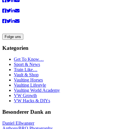
Folge uns
Kategorien
Get To Know…
Sport & News
Train Like…
Vault & Shop
Vaulting Horses
Vaulting Lifestyle
Vaulting World Academy
VW Growth
VW Hacks & DIYs
Besonderer Dank an
Daniel Ellwanger
AnthonyBRO Photography